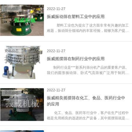
健康向上的企业文化为目标，以***的企业文化关爱
分运动的有效原理（筛分精度、效率、筛网寿命均是
员工、尊重员工、激励员工、发展员工、培养员工，
常规圆筛的5-10倍） 符合所有精细与超细范围的
资讯动态
2022-11-27
让员工对企业有一种强烈的归属感、认同感和幸福
粉末与微粒状物，特别适合难以处量的物料。 特
振威振动筛在塑料工业中的应用
感。 员工是企业价值的创造者，企业是以盈利为目
点：振威筛分自主研发生产摇摆筛，筛分效高达
的，要获得发展，就需要调动员工的积极性。企业内
90%-99%,密闭除尘、操作安全。
塑料工业也为提出了这方面非常有兴趣的加工
部建设文化氛围是条捷径，文化的力量就是精神力
难题，振动筛分领域内的丰富经验，能够为客户提供
量，精神的作用是持续的，能焕发出长久的活力。这
梦寐以求的解决方案。 比如在聚乙烯和聚丙烯
样才能将企业文化真正达到“内化于心、外化于形、
的生产中，振动筛分设备都在工艺中得到广泛应用。
固化于制、承载于物”，使企业文化建设在生产经营
从挤出机和切割等下游设备处，旋振筛和直线筛分离
中发挥出巨大的威力。2015年刚刚开始，作为新的
资讯动态
2022-11-27
设备都被用于从塑料颗料中去除“长条”、“细丝”和“细
一年里，振威公司将上下齐心，为了丰富企业文化，
带”。这些产品的塑料粒料被用于制造品种无法胜数
振威摇摆筛在制药行业中的应用
增强企业员工主人公的企业精神，公司将会调动所有
的塑料制品，从水瓶到计算机机箱都有。EPS与离子
员工的积极性，通过加强内部讨论，形成上下沟通顺
制药行业是***新系列筛分机产品的重要客户源。
交换树脂对于切割力度要求相当严格，精度高达
畅的问题解决机制；通过加强干部的培养，完善组织
我们的圆形振动筛、卧式气流筛被广泛用于制药行
98%。拥有多项专利技术与YBS筛分机组合是对上述
建设；通过举办丰富多彩，形式多样的文化活动；通
业。在筛分药片和胶囊中药粉中使用的颗粒与粉末材
问题解决的***佳途径，控制了高精度的同时，也使
过设计催人奋进的标语、独具特色的宣传栏来美化公
料时，制药商通常会遇到筛网阻塞和粉尘控制的难
得用户得到了意想不到的高产量，这是我们为用户解
司的环境；通过对公司愿景的了解，来把握市场的变
题。有些应用中使用了我们的圆形三层筛分机，其中
决的一个案例。其他应用:乙炔、涂料、焦炭、环氧
2022-11-27
化，强化对公司理念的运用等等。振威机械希望通过
资讯动态
包括不同网目规格的筛网，这种方法与先前的筛分方
物、泡沫容器、釉料、注射模、乳胶、透明合成树
振威精良摇摆筛在化工、食品、医药行业中
所有员工的坚持不懈的努力，秉承着公司的经营理
法相比，生产时间通常降低到原先的六分之一，在大
脂、油、酚醛树脂、塑料珠、塑料夹、塑料细粒、塑
念：诚信立足 创新致远 精心协作 谋求共赢一步一个
的应用
多数加工处理中，粉尘问题得到消除。 对密封型
料再磨料、塑料产品、聚乙烯、聚合产品、聚丙烯、
脚印稳打稳扎的走下去，实现我们的核心价值观：诚
要求的应用，可以进行更加安全的处理，因为它可完
聚苯乙烯、树脂、橡胶、苯乙烯珠、聚苯乙烯泡沫，
化工、食品、医药等行业中，客户在生产过程中
信树人品，精心做产品。
全封闭，无缝隙的内部设计，这些具有GMP功能的
特氟龙、轮胎橡胶、化学合成橡胶等产品。
都是先用精良的选进的生产设备，其中摇摆筛就是主
设备专为100等级洁净室环境而设计。
要的筛分设备。粉末物料的精细度决定了它的价值。
所以粉末生产厂家；对细度和筛分精度的要求更加严