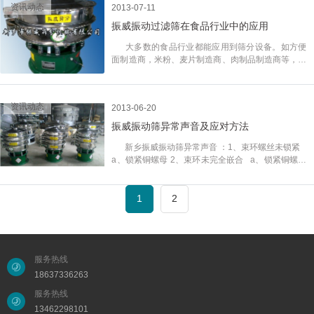
格，均匀的精度分级，稳定的产品质量，是企业生存
资讯动态
2013-07-11
的根本，使产品质量得到保证，***好的解决方式是
振威振动过滤筛在食品行业中的应用
选 择先进的筛分设备，传统的筛机，筛分颗粒级物
料，没问题，对细粉、微细粉，并且带有一定粘性，
大多数的食品行业都能应用到筛分设备。如方便
比重较轻的物料，很难进行有效筛分，再加上有些生
面制造商，米粉、麦片制造商、肉制品制造商等，与
产厂家工艺设计不完整，会出现粉尘大，污染环境的
其他食品加工者都可以通过使用振威筛机来改善产品
现象，使好多厂家，取消筛分工艺，进行直接包装，
质量，节约资金、提高效率等，生产高质量的果汁需
但产品中所含杂质直接影响产品质量。 摇摆筛
要成品中含有一定比例的果肉。无论加工哪种水果，
能有效去除杂质，就像生产系统中心加了一个净化系
资讯动态
2013-06-20
筛分机可调试的筛分都不会损害果汁、果肉，直径一
统，净化了原料中的杂质，简单的配套是在磨机、风
米的圆形振动过滤筛分机每小时内都可以处理4-10吨
振威振动筛异常声音及应对方法
选机、破碎机的风路中进行串联，想配型号的摇摆筛
的优质果汁。应用在：面糊、骨粉、奶粉、酵母、淀
实现除杂的目的，当看到筛出的杂质中有线头、杂
新乡振威振动筛异常声音 ：1、束环螺丝未锁紧
粉、食盐、调味品、香料、茶叶、麦子、粗砂糖、凤
质、纸块、螺丝、头发等异物时，就会觉的筛机的功
a、锁紧铜螺母 2、束环未完全嵌合 a、锁紧铜螺母
梨汁、玉米淀粉、叶绿素、杏仁露等。
效。
3、基台不稳定 a、稳定基台 4、弹簧断掉 a、
更换新弹簧 5、机体与其它硬体接触 a、挪出空间
约20公分 6、电机合金钢螺丝松脱 a、确实锁紧
1
2
7、排料口与它物接触 a、使其不接触
服务热线
18637336263
服务热线
13462298101