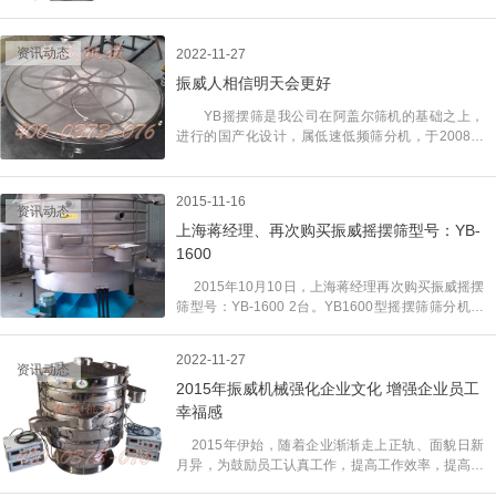
作、维护、保养技术以及完善的售后服务带到每一位
全培训之后，于2015年1月16日，在振威机械会议
用户身边，让用户全方位的体验到振威机械的售后服
室，组织了以“基层生产人员技能提升，加强车间安
务。 售后工程师对用户现场主动上门的服务，将
资讯动态
2022-11-27
全生产”为主题的培训。
振威机械技术、服务、连同真诚都一同传送给了客
振威人相信明天会更好
户，为客户现场解答技术问题，解除客户后顾之忧。
使振威机械在后续的市场开拓中，增加一个新的渠
YB摇摆筛是我公司在阿盖尔筛机的基础之上，
道。 振威机械一直致力于环保、高端、精细、高
进行的国产化设计，属低速低频筛分机，于2008年
效的摇摆筛筛分设备的研发、生产工作，近些年，公
推向市场，经过近几年的宣传、客户使用已很大程度
司在振动机械行业硕果累累，具有市场优势，占尽了
上被市场所接受，所以在整体行情低迷的背景下，公
技术、环保、高效的特点，并为振动行业做出了突出
司销售额依然保持了发展势头。 成绩只代表过
2015-11-16
的贡献。
资讯动态
去，振威人将秉承“诚信、创新、精心、共赢”的经营
上海蒋经理、再次购买振威摇摆筛型号：YB-
理念，加大技术投入，不断研发和改进YB摇摆筛等
1600
精细筛分设备，以适应市场需求，不断增大在精细筛
分行业的市场份额。每个振威人都在尽***大的努
2015年10月10日，上海蒋经理再次购买振威摇摆
力，以***饱满的热情迎接下一个筛分难题……
筛型号：YB-1600 2台。YB1600型摇摆筛筛分机配
件一批。 此次发往上海市货物，通过物流处发送
到贵公司工厂，保证5天内到贵公司生产现场。 为
2022-11-27
了方便运输和安全，一些小的零散的配件都装在木箱
资讯动态
里面。 上海市蒋老板是振威筛分机械的老朋友，非
2015年振威机械强化企业文化 增强企业员工
常感谢蒋老板一直对振威筛分的信任和大力支持。我
幸福感
们竭尽全力为客户提供***优质的产品，***优质的服
2015年伊始，随着企业渐渐走上正轨、面貌日新
务。 以下为YB-1600摇摆筛型号产品展示 摇摆
月异，为鼓励员工认真工作，提高工作效率，提高员
筛的设计是为了满足大产量，高精度筛分的厂家而特
工幸福感和成就感。 2015年振威机械将以建立积极
殊设计的一种高效筛分机，***有效的模拟了人工筛