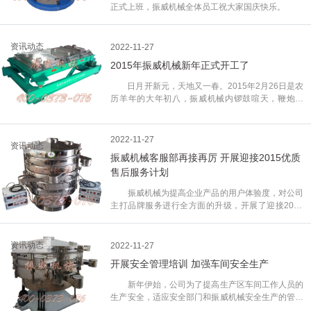
正式上班，振威机械全体员工祝大家国庆快乐。
资讯动态
2022-11-27
2015年振威机械新年正式开工了
日月开新元，天地又一春。2015年2月26日是农
历羊年的大年初八，振威机械内锣鼓喧天，鞭炮齐
鸣，气氛热烈，一年一度的新年开工仪式隆重举行。
暂别了春节期间亲朋好友们的欢聚，振威机械全体员
工重新回到工作岗位，精神抖擞，共同踏上创造振威
2022-11-27
资讯动态
新一年辉煌发展的新征程。 上午8:00点整，“新
振威机械客服部再接再厉 开展迎接2015优质
年好，恭喜发财……”，一封封火红的烫金利事，表
售后服务计划
达着员工之间的殷殷祝福。紧接着，公司办公大楼门
前鞭炮齐鸣、锣鼓喧天，公司上下一片欢乐祥和、喜
振威机械为提高企业产品的用户体验度，对公司
庆热闹的气氛，员工们更加喜气洋洋，年味十足，祝
主打品牌服务进行全方面的升级，开展了迎接2015
贺羊年大吉大利，万事如意。
优质售后服务的计划，由此启动了振威机械筛分行业
优质服务项目。此次活动打破了传统机械企业的服务
模式，以售后工程师深入客户现场进行回访、指导的
资讯动态
2022-11-27
方式，从一线现场了解设备使用信息、行业信息，此
开展安全管理培训 加强车间安全生产
行助推了公司产品的研发工作，并开创了振威机械售
后服务新模式。 此次振威机械售后服务活动，在
新年伊始，公司为了提高生产区车间工作人员的
明年3月份开始进行，此次售后工程师对现场的走访
生产安全，适应安全部门和振威机械安全生产的管理
活动，主要是摇摆筛、气流筛、方形摇摆筛设备的操
要求和发展需要，振威机械资源部继上次焊接技术安