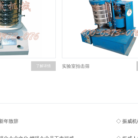
实验室拍击筛
了解详情
年新年致辞
◇ 振威