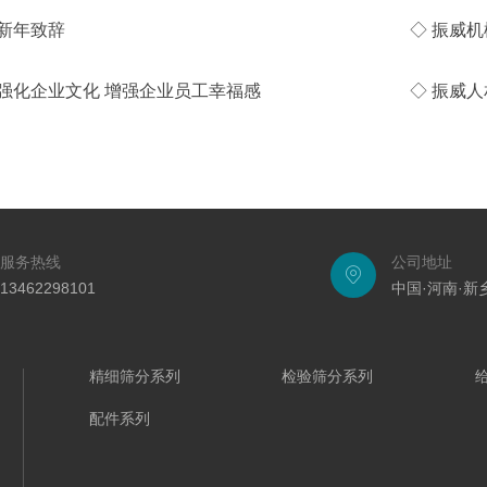
年新年致辞
◇ 振威
机械强化企业文化 增强企业员工幸福感
◇ 振威
服务热线
公司地址
13462298101
中国·河南·
精细筛分系列
检验筛分系列
配件系列