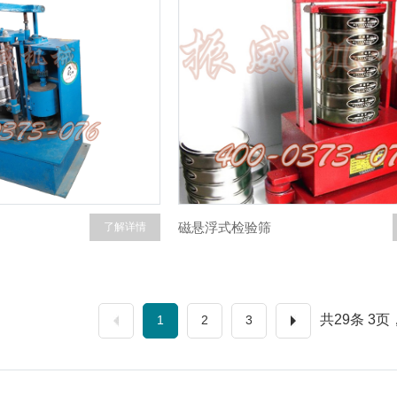
磁悬浮式检验筛
了解详情
共29条 3
1
2
3