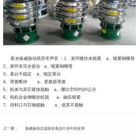
新乡振威振动筛异常声音 ：1、束环螺丝未锁紧 a、锁紧铜螺母
2、束环未完全嵌合 a、锁紧铜螺母
3、基台不稳定 a、稳定基台
4、弹簧断掉 a、更换新弹簧
5、机体与其它硬体接触 a、挪出空间约20公分
6、电机合金钢螺丝松脱 a、确实锁紧
7、排料口与它物接触 a、使其不接触
上一篇：
振威振动过滤筛在食品行业中的应用