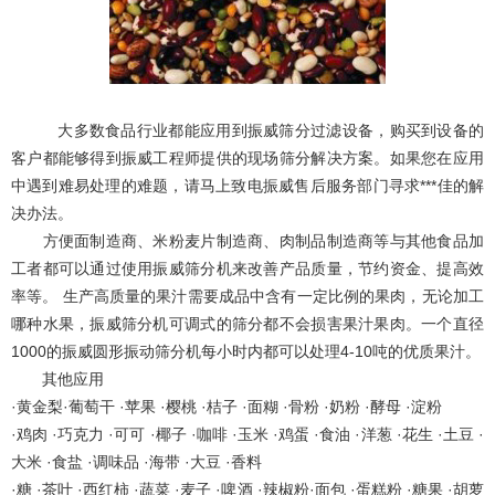
大多数食品行业都能应用到振威筛分过滤设备，购买到设备的
客户都能够得到振威工程师提供的现场筛分解决方案。如果您在应用
中遇到难易处理的难题，请马上致电振威售后服务部门寻求***佳的解
决办法。
方便面制造商、米粉麦片制造商、肉制品制造商等与其他食品加
工者都可以通过使用振威筛分机来改善产品质量，节约资金、提高效
率等。 生产高质量的果汁需要成品中含有一定比例的果肉，无论加工
哪种水果，振威筛分机可调式的筛分都不会损害果汁果肉。一个直径
1000的振威圆形振动筛分机每小时内都可以处理4-10吨的优质果汁。
其他应用
·黄金梨·葡萄干 ·苹果 ·樱桃 ·桔子 ·面糊 ·骨粉 ·奶粉 ·酵母 ·淀粉
·鸡肉 ·巧克力 ·可可 ·椰子 ·咖啡 ·玉米 ·鸡蛋 ·食油 ·洋葱 ·花生 ·土豆 ·
大米 ·食盐 ·调味品 ·海带 ·大豆 ·香料
·糖 ·茶叶 ·西红柿 ·蔬菜 ·麦子 ·啤酒 ·辣椒粉·面包 ·蛋糕粉 ·糖果 ·胡萝