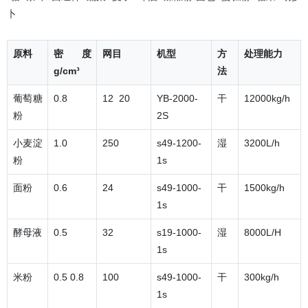
卜
原料
密度
网目
机型
方
处理能力
g/cm³
法
葡萄糖
0.8
12 20
YB-2000-
干
12000kg/h
粉
2S
小麦淀
1.0
250
s49-1200-
湿
3200L/h
粉
1s
面粉
0.6
24
s49-1000-
干
1500kg/h
1s
酵母液
0.5
32
s19-1000-
湿
8000L/H
1s
米粉
0.5 0.8
100
s49-1000-
干
300kg/h
1s