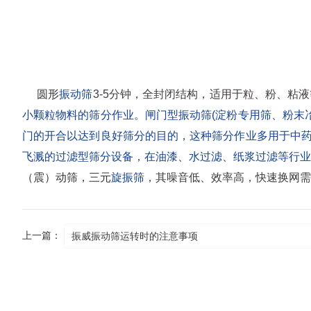
圆形
振动筛
3-5分钟，全封闭结构，适用于粒、粉、粘
小颗粒物料的筛分作业。闸门型振动筛(淀粉专用筛、粉末
门的开合以达到良好筛分的目的，这种筛分作业多用于中药
飞溅的过滤型筛分设备，在油漆、水过滤、纸浆过滤等行业
（震）动筛，三元
旋振筛
，其噪音低、效率高，快速换网需
上一篇：
振威振动筛运转时的注意事项